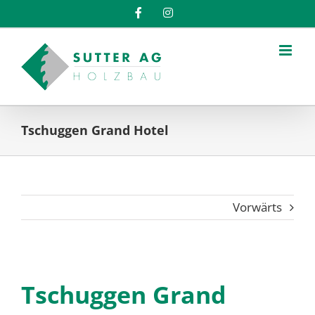
Zum
Facebook
Instagram
Inhalt
springen
Tschuggen Grand Hotel
Vorwärts
Tschuggen Grand