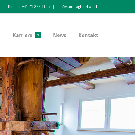
Kontakt +41 71 277 11 57
|
info@sutteragholzbau.ch
n
Karriere
News
Kontakt
1