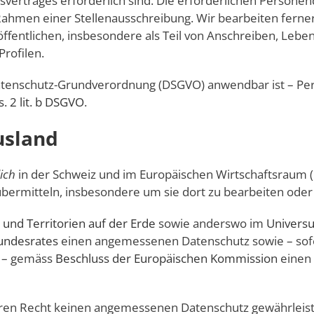
tsvertrages erforderlich sind. Die erforderlichen Person
Rahmen einer Stellenausschreibung. Wir bearbeiten fern
öffentlichen, insbesondere als Teil von Anschreiben, Lebe
rofilen.
 Datenschutz-Grundverordnung (DSGVO) anwendbar ist – 
s. 2 lit. b DSGVO
.
usland
ich
in der Schweiz und im Europäischen Wirtschafts­raum
übermitteln, insbesondere um sie dort zu bearbeiten oder 
 und Territorien auf der Erde
sowie anderswo im
Univers
undesrates
einen angemessenen Datenschutz sowie – sofe
 – gemäss
Beschluss der Europäischen Kommission
einen
ren Recht keinen angemessenen Datenschutz gewährleiste